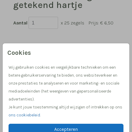
getekend hartje
Aantal
x 25 zegels
Prijs:
€ 6,50
Cookies
Hulp nodig, we helpen je graag!
Meer dan 15 jaar ervaring in drukwerk
Wij gebruiken cookies en vergelijkbare technieken om een
betere gebruikerservaring te bieden, ons websiteverkeer en
onze prestaties te analyseren en voor marketing- en sociale
mediadoeleinden (het weergeven van gepersonaliseerde
OMSCHRIJVING
advertenties).
x
Je kunt jouw toestemming altijd wijzigen of intrekken op ons
Prijs:
€ 6,50
per 25 zegels
ons cookiebeleid
.
Accepteren