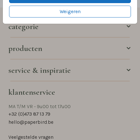
Weigeren
categorie
producten
service & inspiratie
klantenservice
MA T/M VR - 9u00 tot 17u00
+32 (0)473 87 13 79
hello@paperbird.be
Veelgestelde vragen