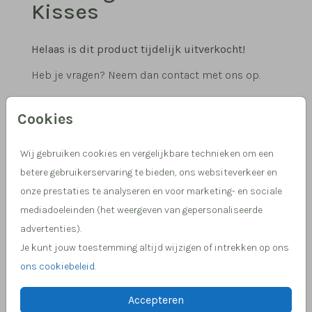
Kisses
Helaas is dit product tijdelijk uitverkocht!
Heb je vragen? Neem dan contact met ons op.
Cookies
Hulp nodig, we helpen je graag!
Meer dan 15 jaar ervaring in drukwerk
Wij gebruiken cookies en vergelijkbare technieken om een
betere gebruikerservaring te bieden, ons websiteverkeer en
onze prestaties te analyseren en voor marketing- en sociale
OMSCHRIJVING
mediadoeleinden (het weergeven van gepersonaliseerde
Sluitzegel Christmas Kisses
advertenties).
Je kunt jouw toestemming altijd wijzigen of intrekken op ons
Prijs:
€ 6,50
per 25 zegels
ons cookiebeleid
.
Accepteren