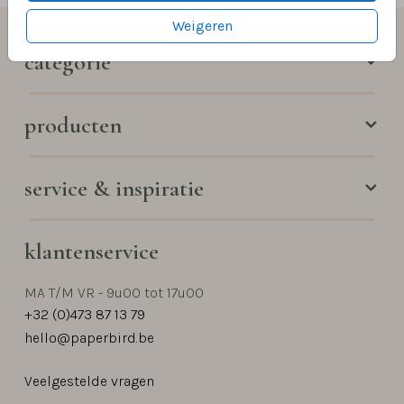
Weigeren
categorie
producten
service & inspiratie
klantenservice
MA T/M VR - 9u00 tot 17u00
+32 (0)473 87 13 79
hello@paperbird.be
Veelgestelde vragen