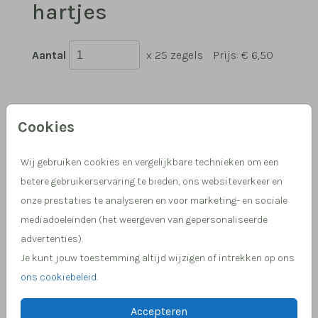
hartjes
Aantal
x 25 zegels
Prijs:
€ 6,50
Cookies
Hulp nodig, we helpen je graag!
Meer dan 15 jaar ervaring in drukwerk
Wij gebruiken cookies en vergelijkbare technieken om een
betere gebruikerservaring te bieden, ons websiteverkeer en
onze prestaties te analyseren en voor marketing- en sociale
mediadoeleinden (het weergeven van gepersonaliseerde
OMSCHRIJVING
advertenties).
Sluitsticker wit rouw met hartjes
Je kunt jouw toestemming altijd wijzigen of intrekken op ons
Prijs:
€ 6,50
per 25 zegels
ons cookiebeleid
.
Accepteren