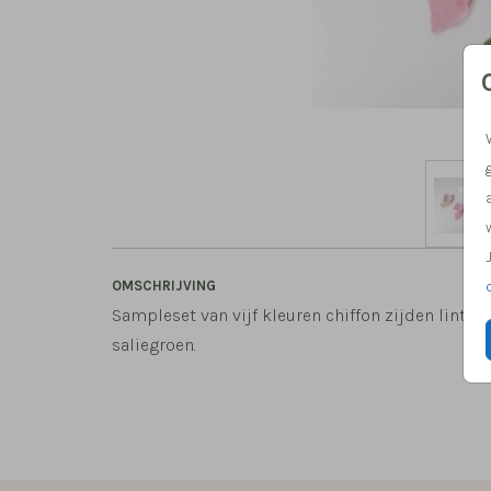
OMSCHRIJVING
Sampleset van vijf kleuren chiffon zijden lint: b
saliegroen.