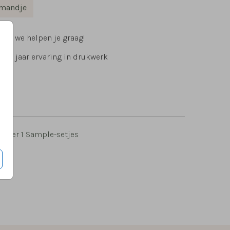
lmandje
ig, we helpen je graag!
 15 jaar ervaring in drukwerk
9
per 1 Sample-setjes