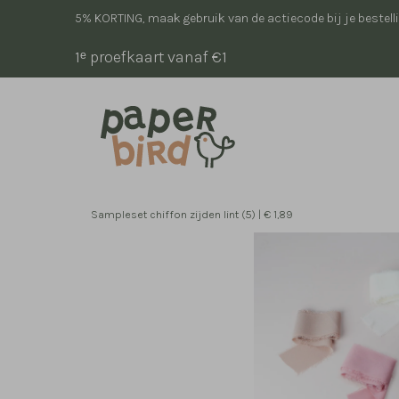
5% KORTING, maak gebruik van de actiecode bij je bestell
1ᵉ proefkaart vanaf €1
Sampleset chiffon zijden lint (5) | € 1,89