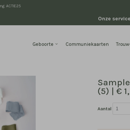
ing: ACTIE25
Onze servic
Geboorte
Communiekaarten
Trouw
Samples
(5) | € 1
Aantal