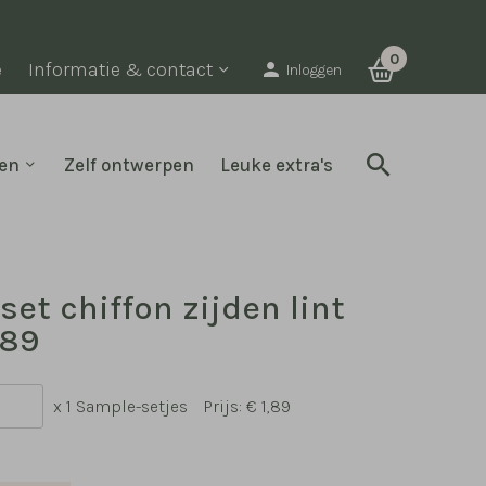
0
e
Informatie & contact
Inloggen
en
Zelf ontwerpen
Leuke extra's
et chiffon zijden lint
,89
x 1 Sample-setjes
Prijs:
€ 1,89