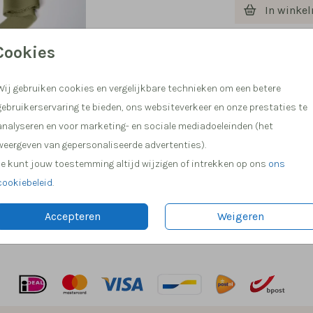
In winke
Cookies
Hulp nod
Meer dan
Wij gebruiken cookies en vergelijkbare technieken om een betere
gebruikerservaring te bieden, ons websiteverkeer en onze prestaties te
analyseren en voor marketing- en sociale mediadoeleinden (het
weergeven van gepersonaliseerde advertenties).
Je kunt jouw toestemming altijd wijzigen of intrekken op ons
ons
Prijs:
€ 1,8
cookiebeleid
.
eige, ecru, oudroze, blauwgrijs en
Accepteren
Weigeren