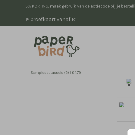
5% KORTING, maak gebruik van de actiecode bij je bestell
1ᵉ proefkaart vanaf €1
Sampleset tassels (2) | € 1,79