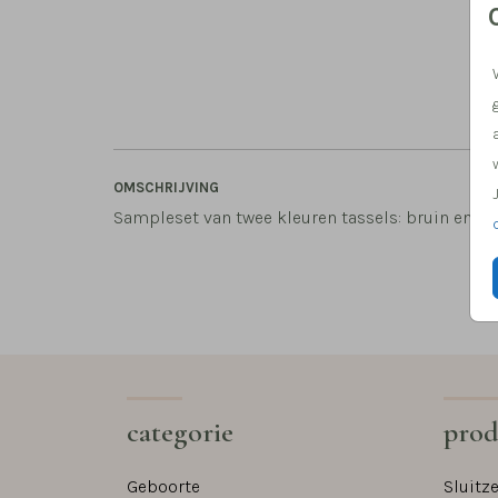
OMSCHRIJVING
Sampleset van twee kleuren tassels: bruin en cr
categorie
prod
Geboorte
Sluitz