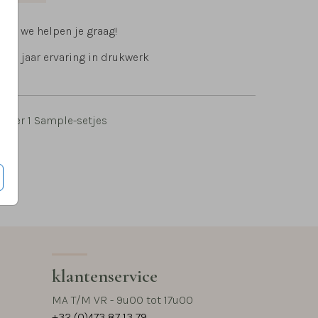
ig, we helpen je graag!
 15 jaar ervaring in drukwerk
per 1 Sample-setjes
klantenservice
MA T/M VR - 9u00 tot 17u00
+32 (0)473 87 13 79