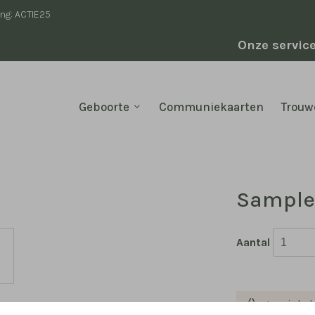
ing: ACTIE25
Onze servic
Geboorte
Communiekaarten
Trouw
Samples
Aantal
In winke