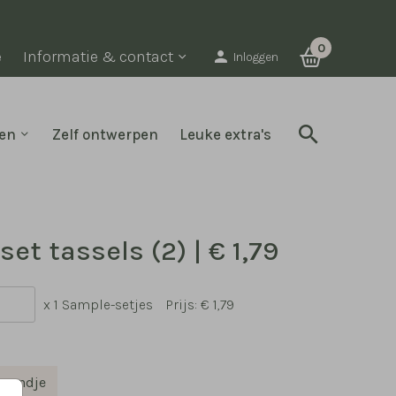
0
e
Informatie & contact
Inloggen
en
Zelf ontwerpen
Leuke extra's
et tassels (2) | € 1,79
x 1 Sample-setjes
Prijs:
€ 1,79
lmandje