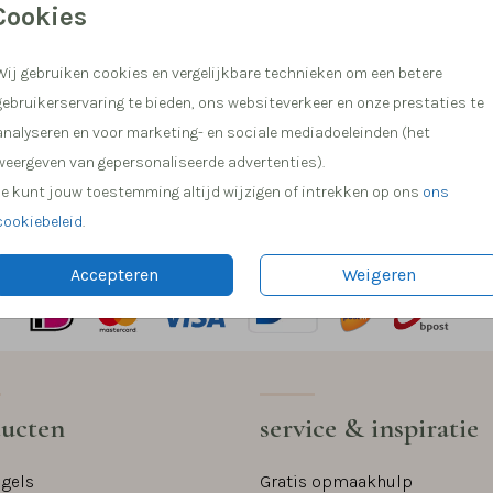
Cookies
Hulp nod
Wij gebruiken cookies en vergelijkbare technieken om een betere
Meer dan
gebruikerservaring te bieden, ons websiteverkeer en onze prestaties te
analyseren en voor marketing- en sociale mediadoeleinden (het
weergeven van gepersonaliseerde advertenties).
Prijs:
€ 1,79
Je kunt jouw toestemming altijd wijzigen of intrekken op ons
ons
eme.
cookiebeleid
.
Accepteren
Weigeren
ucten
service & inspiratie
egels
Gratis opmaakhulp