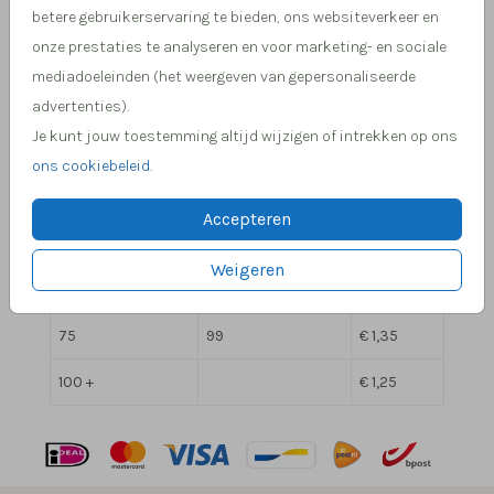
Overzicht prijzen - Vierkante Misty Blue pocketfold
betere gebruikerservaring te bieden, ons websiteverkeer en
onze prestaties te analyseren en voor marketing- en sociale
Min. aantal
Max. aantal
Prijs:
mediadoeleinden (het weergeven van gepersonaliseerde
2
9
€ 2,05
advertenties).
Je kunt jouw toestemming altijd wijzigen of intrekken op ons
10
19
€ 1,85
ons cookiebeleid
.
20
29
€ 1,65
Accepteren
30
49
€ 1,55
Weigeren
50
74
€ 1,45
75
99
€ 1,35
100 +
€ 1,25