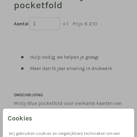
pocketfold
Aantal
x 1
Prijs:
€ 2,10
Hulp nodig, we helpen je graag!
Meer dan 15 jaar ervaring in drukwerk
OMSCHRIJVING
Misty Blue pocketfold voor vierkante kaarten van
13 x 13 cm. Formaat pocketfold: 14,5 x 14,5 cm. Kies
Cookies
voor envelopmaat 16 x 16 cm.
Wij gebruiken cookies en vergelijkbare technieken om een