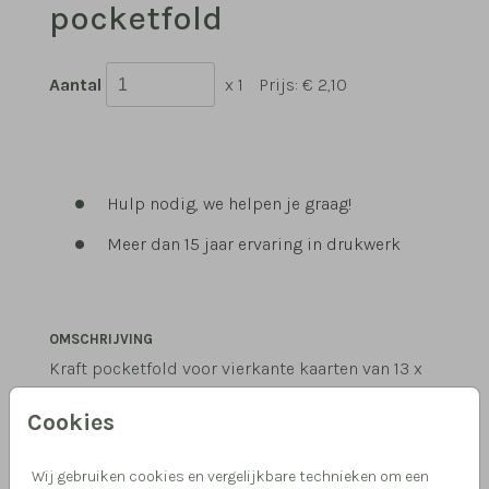
pocketfold
Aantal
x 1
Prijs:
€ 2,10
Hulp nodig, we helpen je graag!
Meer dan 15 jaar ervaring in drukwerk
OMSCHRIJVING
Kraft pocketfold voor vierkante kaarten van 13 x
13 cm. Formaat pocketfold: 14,5 x 14,5 cm. Kies
Cookies
voor envelopmaat 16 x 16 cm.
Wij gebruiken cookies en vergelijkbare technieken om een