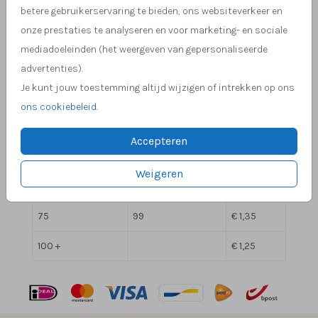
Overzicht prijzen - Vierkante kraft pocketfold
betere gebruikerservaring te bieden, ons websiteverkeer en
onze prestaties te analyseren en voor marketing- en sociale
Min. aantal
Max. aantal
Prijs:
mediadoeleinden (het weergeven van gepersonaliseerde
2
9
€ 2,05
advertenties).
Je kunt jouw toestemming altijd wijzigen of intrekken op ons
10
19
€ 1,85
ons cookiebeleid
.
20
29
€ 1,65
Accepteren
30
49
€ 1,55
Weigeren
50
74
€ 1,45
75
99
€ 1,35
100 +
€ 1,25