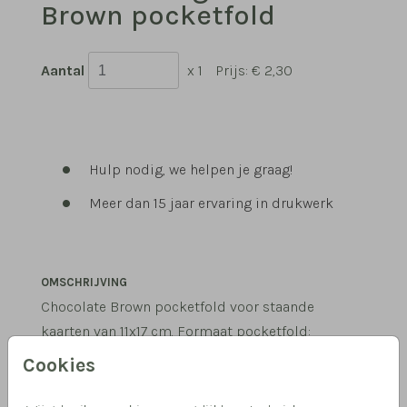
Brown pocketfold
Aantal
x 1
Prijs:
€ 2,30
Hulp nodig, we helpen je graag!
Meer dan 15 jaar ervaring in drukwerk
OMSCHRIJVING
Chocolate Brown pocketfold voor staande
kaarten van 11x17 cm. Formaat pocketfold:
12,5x18,5 cm. Kies voor envelopmaat 13,5 x 20 cm.
Cookies