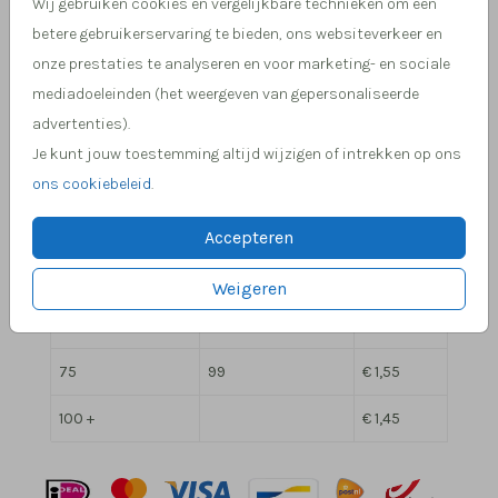
Overzicht prijzen - Rechthoekige Chocolate Brown
Wij gebruiken cookies en vergelijkbare technieken om een
betere gebruikerservaring te bieden, ons websiteverkeer en
pocketfold
onze prestaties te analyseren en voor marketing- en sociale
Min. aantal
Max. aantal
Prijs:
mediadoeleinden (het weergeven van gepersonaliseerde
advertenties).
2
9
€ 2,25
Je kunt jouw toestemming altijd wijzigen of intrekken op ons
ons cookiebeleid
.
10
19
€ 2,05
20
29
€ 1,85
Accepteren
30
49
€ 1,75
Weigeren
50
74
€ 1,65
75
99
€ 1,55
100 +
€ 1,45