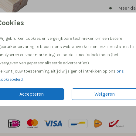
Meer dan
Cookies
Wij gebruiken cookies en vergelijkbare technieken om een betere
gebruikerservaring te bieden, ons websiteverkeer en onze prestaties te
analyseren en voor marketing- en sociale mediadoeleinden (het
weergeven van gepersonaliseerde advertenties).
Je kunt jouw toestemming altijd wijzigen of intrekken op ons
ons
Prijs:
€ 7,9
cookiebeleid
.
rsoonlijke kaart in een mooie houten
Accepteren
Weigeren
bxh)