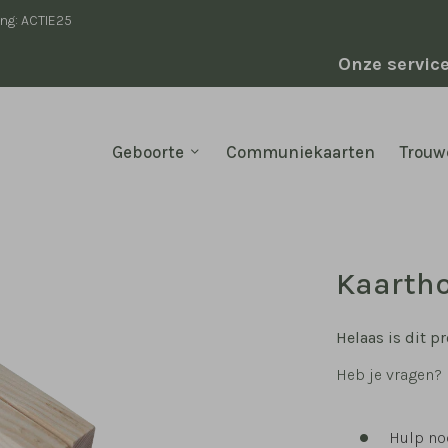
ing: ACTIE25
Onze servic
Geboorte
Communiekaarten
Trouw
Kaartho
Helaas is dit pr
Heb je vragen?
Hulp nod