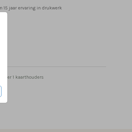
 15 jaar ervaring in drukwerk
5
per 1 kaarthouders