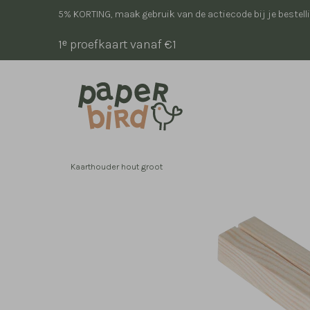
5% KORTING, maak gebruik van de actiecode bij je bestell
1ᵉ proefkaart vanaf €1
Kaarthouder hout groot