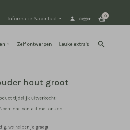
0
e
Informatie & contact
Inloggen
en
Zelf ontwerpen
Leuke extra's
uder hout groot
oduct tijdelijk uitverkocht!
 Neem dan contact met ons op.
ig, we helpen je graag!