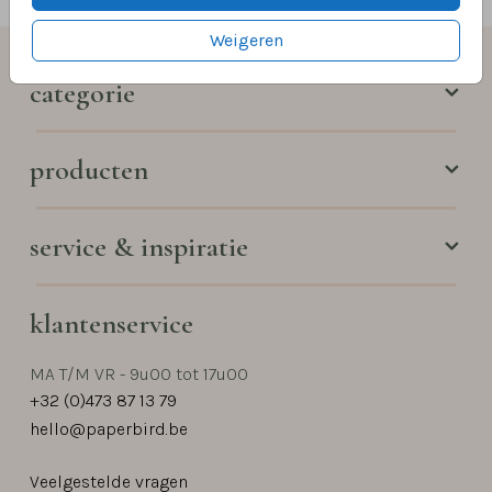
Weigeren
categorie
producten
service & inspiratie
klantenservice
MA T/M VR - 9u00 tot 17u00
+32 (0)473 87 13 79
hello@paperbird.be
Veelgestelde vragen