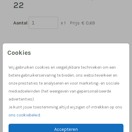
22
Aantal
x 1
Prijs:
€ 0,69
Cookies
Hulp nodig, we helpen je graag!
Meer dan 15 jaar ervaring in drukwerk
Wij gebruiken cookies en vergelijkbare technieken om een
betere gebruikerservaring te bieden, ons websiteverkeer en
onze prestaties te analyseren en voor marketing- en sociale
mediadoeleinden (het weergeven van gepersonaliseerde
OMSCHRIJVING
advertenties).
metallic bronze 15,6 x 22
Je kunt jouw toestemming altijd wijzigen of intrekken op ons
Prijs:
€ 0,69
per 1
ons cookiebeleid
.
Accepteren