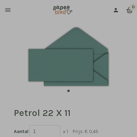
0
Petrol 22 X 11
Aantal
x 1
Prijs:
€ 0,45