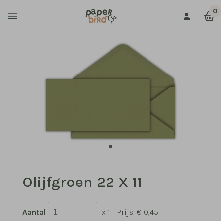
0
Olijfgroen 22 X 11
Aantal
x 1
Prijs:
€ 0,45