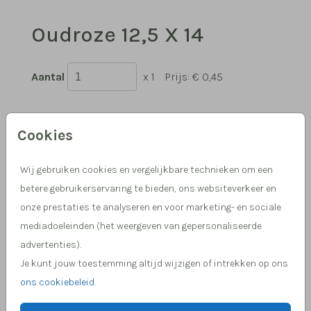
Oudroze 12,5 X 14
Aantal
x 1
Prijs:
€ 0,45
Cookies
Hulp nodig, we helpen je graag!
Wij gebruiken cookies en vergelijkbare technieken om een
Meer dan 15 jaar ervaring in drukwerk
betere gebruikerservaring te bieden, ons websiteverkeer en
onze prestaties te analyseren en voor marketing- en sociale
mediadoeleinden (het weergeven van gepersonaliseerde
OMSCHRIJVING
advertenties).
oudroze 12,5 x 14
Je kunt jouw toestemming altijd wijzigen of intrekken op ons
ons cookiebeleid
.
Prijs:
€ 0,45
per 1