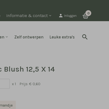
0
e
Informatie & contact
Inloggen
en
Zelf ontwerpen
Leuke extra's
c Blush 12,5 X 14
x 1
Prijs:
€ 0,60
lmandje