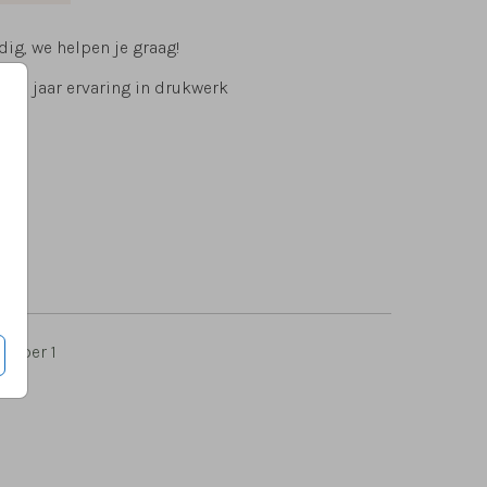
ig, we helpen je graag!
 15 jaar ervaring in drukwerk
0
per 1