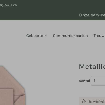
ing: ACTIE25
Onze servic
Geboorte
Communiekaarten
Trouw
Metalli
Aantal
In winke