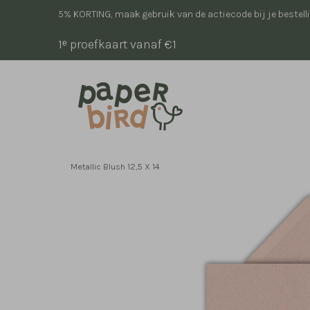
5% KORTING, maak gebruik van de actiecode bij je bestell
1ᵉ proefkaart vanaf €1
Metallic Blush 12,5 X 14