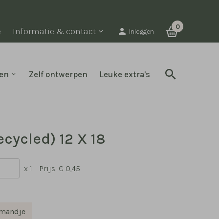
0
e
Informatie & contact
Inloggen
en
Zelf ontwerpen
Leuke extra's
ecycled) 12 X 18
x 1
Prijs:
€ 0,45
lmandje