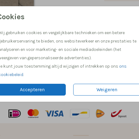
Hulp nod
Cookies
Meer dan
Wij gebruiken cookies en vergelijkbare technieken om een betere
gebruikerservaring te bieden, ons websiteverkeer en onze prestaties te
analyseren en voor marketing- en sociale mediadoeleinden (het
weergeven van gepersonaliseerde advertenties).
Je kunt jouw toestemming altijd wijzigen of intrekken op ons
ons
cookiebeleid
.
Prijs:
€ 0,4
Accepteren
Weigeren