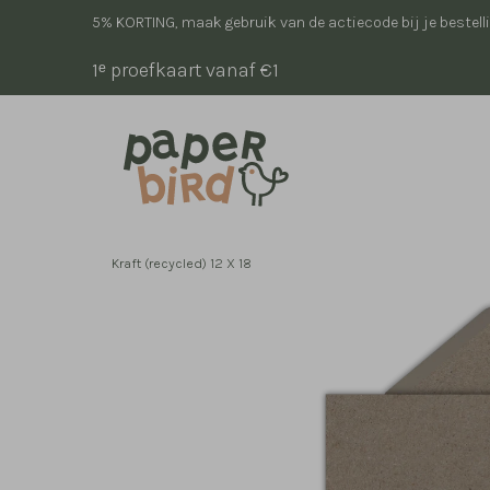
5% KORTING, maak gebruik van de actiecode bij je bestell
1ᵉ proefkaart vanaf €1
Kraft (recycled) 12 X 18