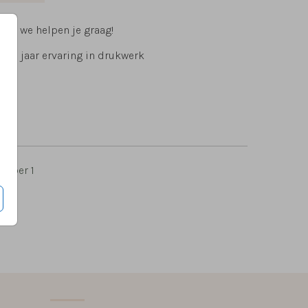
ig, we helpen je graag!
 15 jaar ervaring in drukwerk
5
per 1