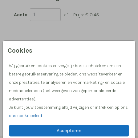
Aantal
x 1
Prijs:
€ 0,45
Hulp nodig, we helpen je graag!
Cookies
Meer dan 15 jaar ervaring in drukwerk
Wij gebruiken cookies en vergelijkbare technieken om een
betere gebruikerservaring te bieden, ons websiteverkeer en
onze prestaties te analyseren en voor marketing- en sociale
OMSCHRIJVING
mediadoeleinden (het weergeven van gepersonaliseerde
kraft (recycled) 12,5 x 14
advertenties).
Je kunt jouw toestemming altijd wijzigen of intrekken op ons
Prijs:
€ 0,45
per 1
ons cookiebeleid
.
Accepteren