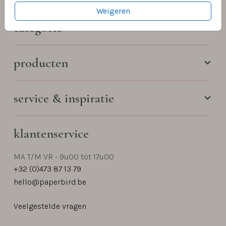
Weigeren
categorie
producten
service & inspiratie
klantenservice
MA T/M VR - 9u00 tot 17u00
+32 (0)473 87 13 79
hello@paperbird.be
Veelgestelde vragen