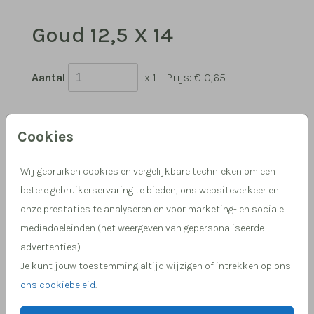
Goud 12,5 X 14
Aantal
x 1
Prijs:
€ 0,65
Cookies
Hulp nodig, we helpen je graag!
Wij gebruiken cookies en vergelijkbare technieken om een
Meer dan 15 jaar ervaring in drukwerk
betere gebruikerservaring te bieden, ons websiteverkeer en
onze prestaties te analyseren en voor marketing- en sociale
mediadoeleinden (het weergeven van gepersonaliseerde
OMSCHRIJVING
advertenties).
goud 12,5 x 14
Je kunt jouw toestemming altijd wijzigen of intrekken op ons
ons cookiebeleid
.
Prijs:
€ 0,65
per 1