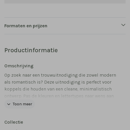
Formaten en prijzen
Productinformatie
Omschrijving
Op zoek naar een trouwuitnodiging die zowel modern
als romantisch is? Deze uitnodiging is perfect voor
koppels die houden van een cleane, minimalistisch
ontwerp. Pas de kleuren en lettertypes naar wens aan
zodat dit kaartje perfect aansluit bij jullie
Toon meer
trouwconcept.
Collectie