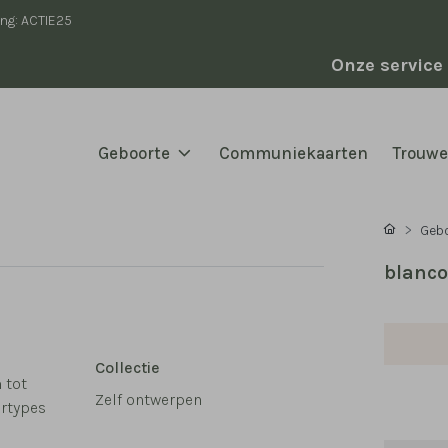
ing: ACTIE25
Onze service
Geboorte
Communiekaarten
Trouw
Geb
blanco
Collectie
 tot
Zelf ontwerpen
ertypes