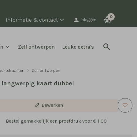
0
Informatie & contact
Inloggen
en
Zelf ontwerpen
Leuke extra's
oortekaarten
Zelf ontwerpen
 langwerpig kaart dubbel
Bewerken
Bestel gemakkelijk een proefdruk voor
€ 1,00