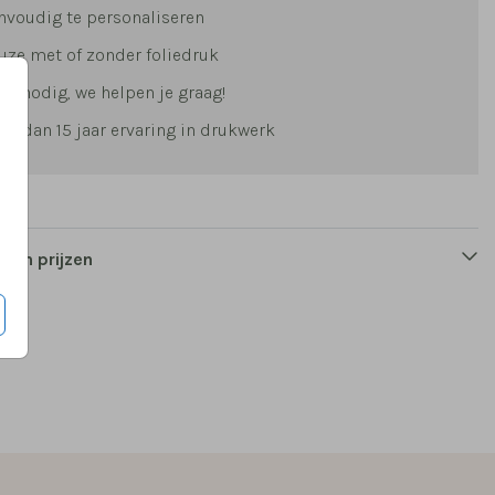
nvoudig te personaliseren
uze met of zonder foliedruk
lp nodig, we helpen je graag!
er dan 15 jaar ervaring in drukwerk
 en prijzen