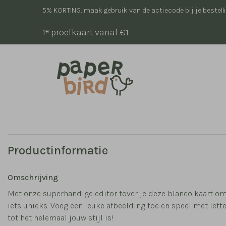
5% KORTING, maak gebruik van de actiecode bij je bestell
1ᵉ proefkaart vanaf €1
Productinformatie
Omschrijving
Met onze superhandige editor tover je deze blanco kaart om
iets unieks. Voeg een leuke afbeelding toe en speel met lett
tot het helemaal jouw stijl is!