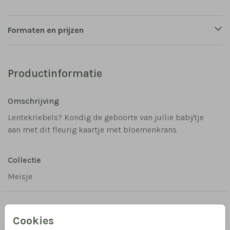
Formaten en prijzen
Productinformatie
Omschrijving
Lentekriebels? Kondig de geboorte van jullie baby'tje
aan met dit fleurig kaartje met bloemenkrans.
Collectie
Meisje
Misschien vind je dit ook leuk
Cookies