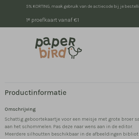
5% KORTING, maak gebruik van de actiecode bij je bestell
1ᵉ proefkaart vanaf €1
Productinformatie
Omschrijving
Schattig geboortekaartje voor een meisje met grote broer 
aan het schommelen. Pas deze naar wens aan in de editor.
Meerdere silhoutten beschikbaar in de afbeeldingen bibliot