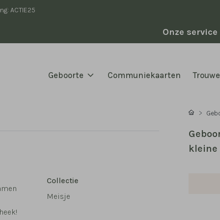
ing: ACTIE25
Onze service
Geboorte
Communiekaarten
Trouw
Geb
Geboor
kleine
Collectie
samen
Meisje
heek!