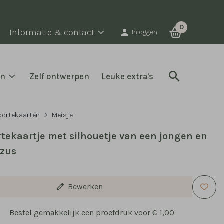
0
Informatie & contact
Inloggen
en
Zelf ontwerpen
Leuke extra's
oortekaarten
Meisje
tekaartje met silhouetje van een jongen en
 zus
Bewerken
Bestel gemakkelijk een proefdruk voor
€ 1,00