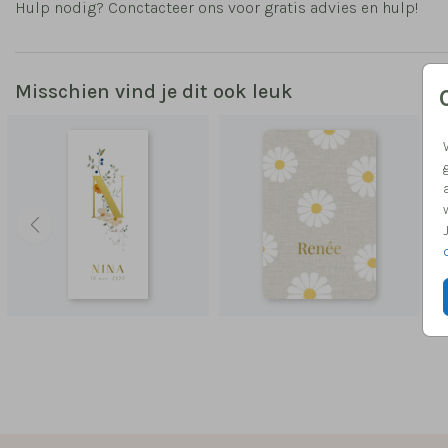
Hulp nodig? Conctacteer ons voor gratis advies en hulp!
Misschien vind je dit ook leuk