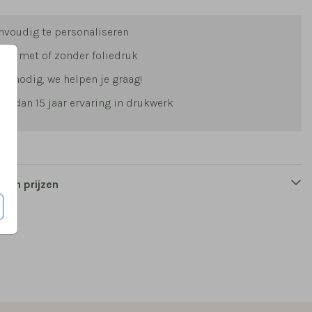
nvoudig te personaliseren
uze met of zonder foliedruk
lp nodig, we helpen je graag!
er dan 15 jaar ervaring in drukwerk
 en prijzen