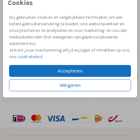
Cookies
Misschien vind je dit ook leuk
Wij gebruiken cookies en vergelijkbare technieken om een
betere gebruikerservaring te bieden, ons websiteverkeer en
onze prestaties te analyseren en voor marketing- en sociale
mediadoeleinden (het weergeven van gepersonaliseerde
advertenties).
Je kunt jouw toestemming altijd wijzigen of intrekken op ons
ons cookiebeleid
.
Accepteren
Weigeren