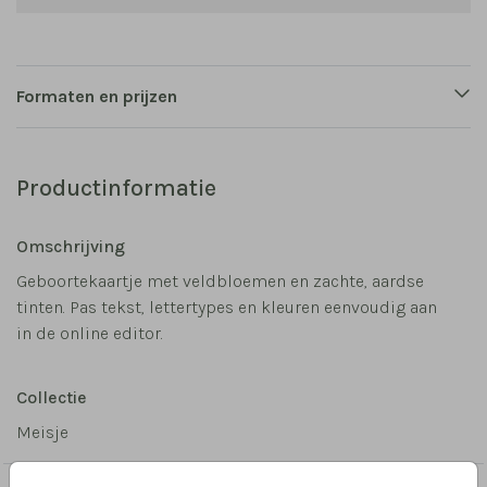
Formaten en prijzen
Productinformatie
Omschrijving
Geboortekaartje met veldbloemen en zachte, aardse
tinten. Pas tekst, lettertypes en kleuren eenvoudig aan
in de online editor.
Collectie
Meisje