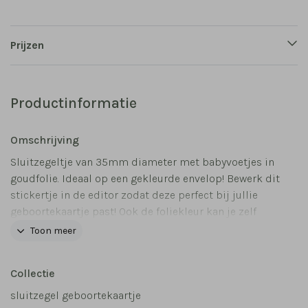
Prijzen
Productinformatie
Omschrijving
Sluitzegeltje van 35mm diameter met babyvoetjes in
goudfolie. Ideaal op een gekleurde envelop! Bewerk dit
stickertje in de editor zodat deze perfect bij jullie
geboortekaartje past! Ook de foliekleur kan je zelf
aanpassen naar roségoud of zilver.
Toon meer
Collectie
sluitzegel geboortekaartje